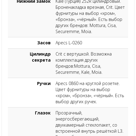
Нижний замок
Kale (Турция) 252R цилиндровый.
Броненакладка врезная, Crit. Цвет
фурнитуры на выбор «хром»,
«бронза», «чёрный». Есть выбор
других брендов: Mottura, Cisa,
Securemme, Moia.
Засов
Apecs L-0260
Цилиндр
Crit с вертушкой. Возможна
секрета
комплектация других
брендов:Mottura, Cisa,
Securemme, Kale, Moia.
Ручки
Apecs 0860 на круглой розетке.
Цвет фурнитуры на выбор
«хром», «бронза», «чёрный». Есть
выбор других ручек.
Глазок
Прозрачный,
энергосберегающий,
двухкамерный стеклопакет, со
встроенной внутрь решёткой L3.